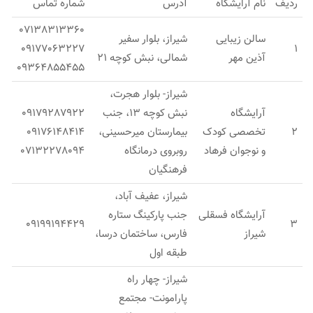
ردیف
نام آرایشگاه
آدرس
شماره تماس
07138313360
سالن زیبایی
شیراز، بلوار سفیر
09177063227
1
آذین مهر
شمالی، نبش کوچه 21
09364855455
شیراز- بلوار هجرت،
آرایشگاه
نبش کوچه 13، جنب
09179287922
2
تخصصی کودک
بیمارستان میرحسینی،
09176148414
و نوجوان فرهاد
روبروی درمانگاه
07132278094
فرهنگیان
شیراز، عفیف آباد،
آرایشگاه فسقلی
جنب پارکینگ ستاره
09199194429
3
شیراز
فارس، ساختمان درسا،
طبقه اول
شیراز- چهار راه
پارامونت- مجتمع