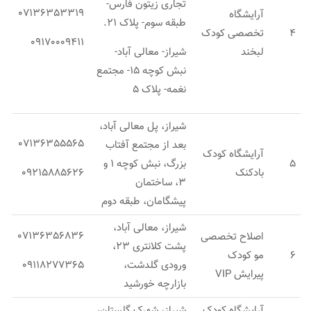
تجاری زیتون فارس-
07136353319
آرایشگاه
طبقه سوم- پلاک 21.
4
تخصصی کودک
09170009411
لبخند
شیراز- معالی آباد-
نبش کوچه 15- مجتمع
نغمه- پلاک 5
شیراز، پل معالی آباد،
07136355565
بعد از مجتمع آفتاب
آرایشگاه کودک
5
بزرگ، نبش کوچه 1 و
بادکنک
09215885626
3، ساختمان
پیشگامان، طبقه دوم
شیراز، معالی آباد،
07136356836
اصلاح تخصصی
پشت کلانتری 23،
6
مو کودک
ورودی گلدشت،
09118277365
پیرایش VIP
بازارچه خورشید
آرایشگاه کودک
شیراز، شهرک گلستان،